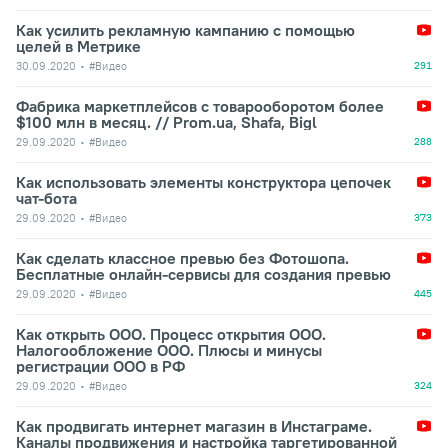
Как усилить рекламную кампанию с помощью
целей в Метрике
30.09.2020
#Видео
291
Фабрика маркетплейсов с товарооборотом более
$100 млн в месяц. // Prom.ua, Shafa, Bigl
29.09.2020
#Видео
288
Как использовать элементы конструктора цепочек
чат-бота
29.09.2020
#Видео
373
Как сделать классное превью без Фотошопа.
Бесплатные онлайн-сервисы для создания превью
29.09.2020
#Видео
445
Как открыть ООО. Процесс открытия ООО.
Налогообложение ООО. Плюсы и минусы
регистрации ООО в РФ
29.09.2020
#Видео
324
Как продвигать интернет магазин в Инстаграме.
Каналы продвижения и настройка таргетированной