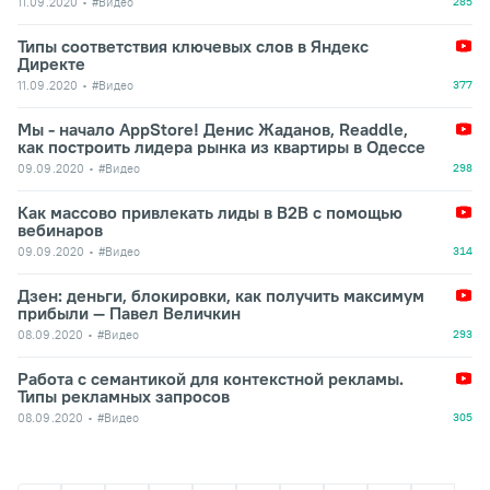
11.09.2020
#Видео
285
Типы соответствия ключевых слов в Яндекс
Директе
11.09.2020
#Видео
377
Мы - начало AppStore! Денис Жаданов, Readdle,
как построить лидера рынка из квартиры в Одессе
09.09.2020
#Видео
298
Как массово привлекать лиды в В2В с помощью
вебинаров
09.09.2020
#Видео
314
Дзен: деньги, блокировки, как получить максимум
прибыли — Павел Величкин
08.09.2020
#Видео
293
Работа с семантикой для контекстной рекламы.
Типы рекламных запросов
08.09.2020
#Видео
305