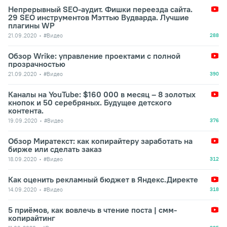
Непрерывный SEO-аудит. Фишки переезда сайта.
29 SEO инструментов Мэттью Вудварда. Лучшие
плагины WP
21.09.2020
#Видео
288
Обзор Wrike: управление проектами с полной
прозрачностью
21.09.2020
#Видео
390
Каналы на YouTube: $160 000 в месяц – 8 золотых
кнопок и 50 серебряных. Будущее детского
контента.
19.09.2020
#Видео
376
Обзор Миратекст: как копирайтеру заработать на
бирже или сделать заказ
18.09.2020
#Видео
312
Как оценить рекламный бюджет в Яндекс.Директе
14.09.2020
#Видео
318
5 приёмов, как вовлечь в чтение поста | смм-
копирайтинг