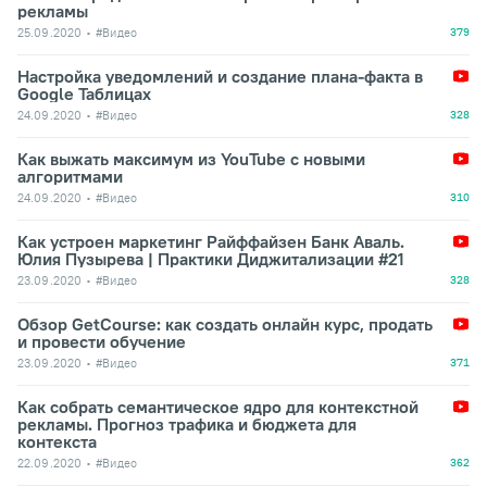
рекламы
25.09.2020
#Видео
379
Настройка уведомлений и создание плана-факта в
Google Таблицах
24.09.2020
#Видео
328
Как выжать максимум из YouTube с новыми
алгоритмами
24.09.2020
#Видео
310
Как устроен маркетинг Райффайзен Банк Аваль.
Юлия Пузырева | Практики Диджитализации #21
23.09.2020
#Видео
328
Обзор GetCourse: как создать онлайн курс, продать
и провести обучение
23.09.2020
#Видео
371
Как собрать семантическое ядро для контекстной
рекламы. Прогноз трафика и бюджета для
контекста
22.09.2020
#Видео
362