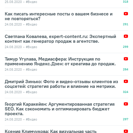
25.08.2020
#Видео
318
Как писать интересные посты о вашем бизнесе и
не повторяться?
24.08.2020
#Видео
291
Светлана Ковалева, expert-content.ru: Экспертный
контент как генератор продаж в агентстве.
24.08.2020
#Видео
299
Тимур Угулава, Медиасфера: Инструкция по
применению Яндекс.Дзен: от креатива до продаж.
24.08.2020
#Видео
284
Дмитрий Зинько: Фото и видео-отзывы клиентов из
соцсетей: стратегия работы и влияние на метрики.
24.08.2020
#Видео
324
Георгий Каракейян: Аргументированная стратегия
SEO. Как сэкономить и оптимизировать бюджет
проекта.
24.08.2020
#Видео
297
Ксения Климчукова: Как визуальная часть