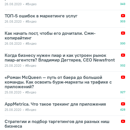
26.08.2020
#Видео
343
ТОП-5 ошибок в маркетинге услуг
26.08.2020
#Видео
303
Как начать пост, чтобы его дочитали. Смм-
копирайтинг
26.08.2020
#Видео
330
Когда бизнесу нужен пиар и как устроен рынок
пиар-агентств? Владимир Дегтярев, СЕО Newsfront
25.08.2020
#Видео
332
«Роман McQueen — путь от баера до большой
команды. Как освоить бурж-маркеты на трафике с
приложений?
25.08.2020
#Видео
327
AppMetrica. Что такое трекинг для приложения
25.08.2020
#Видео
428
Стратегии и подбор таргетингов для разных ниш
бизнеса