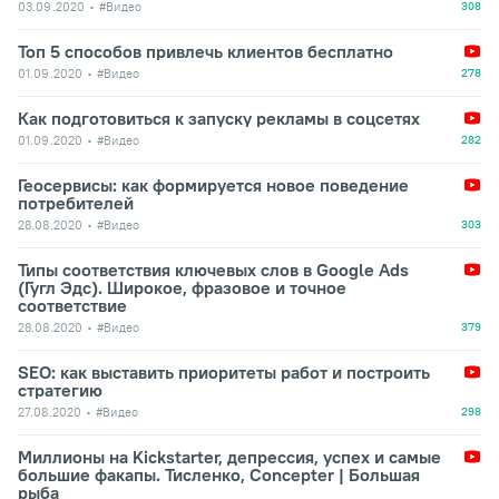
03.09.2020
#Видео
308
Топ 5 способов привлечь клиентов бесплатно
01.09.2020
#Видео
278
Как подготовиться к запуску рекламы в соцсетях
01.09.2020
#Видео
282
Геосервисы: как формируется новое поведение
потребителей
28.08.2020
#Видео
303
Типы соответствия ключевых слов в Google Ads
(Гугл Эдс). Широкое, фразовое и точное
соответствие
28.08.2020
#Видео
379
SEO: как выставить приоритеты работ и построить
стратегию
27.08.2020
#Видео
298
Миллионы на Kickstarter, депрессия, успех и самые
большие факапы. Тисленко, Concepter | Большая
рыба