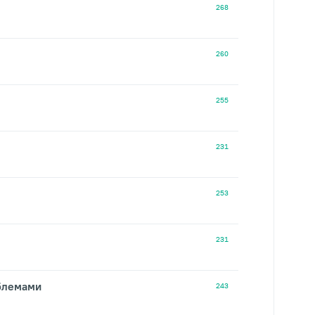
268
260
255
231
253
231
облемами
243