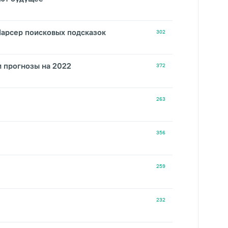
 Парсер поисковых подсказок
302
и прогнозы на 2022
372
263
356
259
232