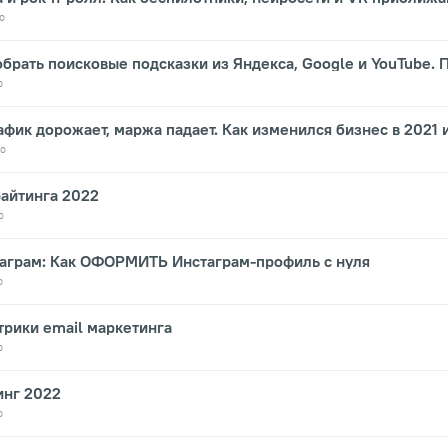
о
обрать поисковые подсказки из Яндекса, Google и YouTube.
о
афик дорожает, маржа падает. Как изменился бизнес в 2021 
о
айтинга 2022
о
аграм: Как ОФОРМИТЬ Инстаграм-профиль с нуля
о
рики email маркетинга
о
инг 2022
о