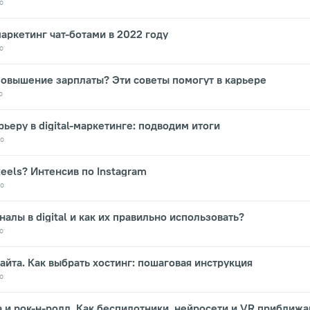
о
маркетинг чат-ботами в 2022 году
о
повышение зарплаты? Эти советы помогут в карьере
о
рьеру в digital-маркетинге: подводим итоги
о
Reels? Интенсив по Instagram
о
налы в digital и как их правильно использовать?
о
айта. Как выбрать хостинг: пошаговая инструкция
о
а и рок-н-ролл. Как беспилотники, нейросети и VR приближ