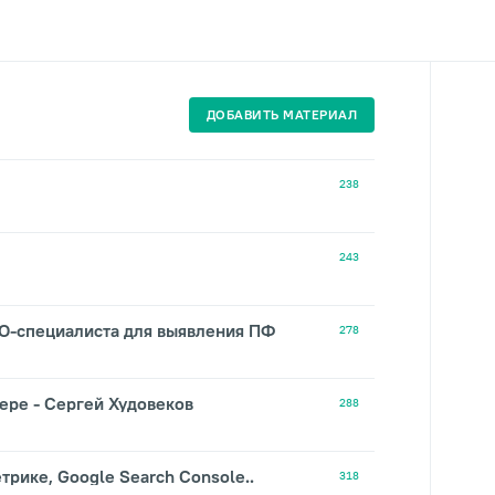
ДОБАВИТЬ МАТЕРИАЛ
238
243
EO-специалиста для выявления ПФ
278
ере - Сергей Худовеков
288
трике, Google Search Console..
318