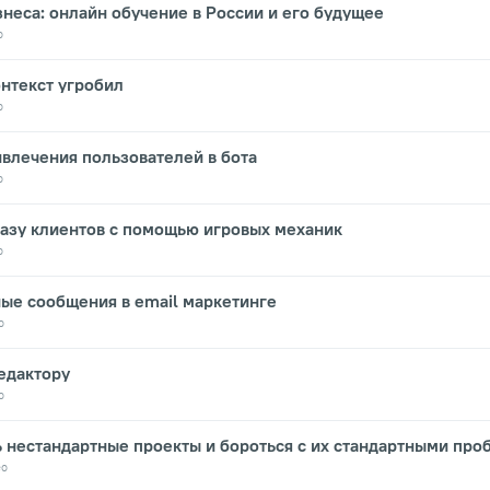
неса: онлайн обучение в России и его будущее
о
онтекст угробил
о
влечения пользователей в бота
о
базу клиентов с помощью игровых механик
о
ые сообщения в email маркетинге
о
едактору
о
ь нестандартные проекты и бороться с их стандартными пр
ео