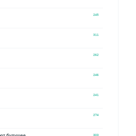
245
311
262
246
241
274
ают будущее
303