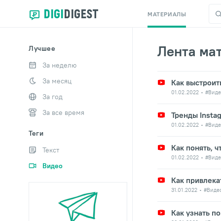
DIGI
DIGEST
МАТЕРИАЛЫ
Лента ма
Лучшее
За неделю
За месяц
Как выстроит
01.02.2022
#Виде
За год
За все время
Тренды Insta
01.02.2022
#Виде
Теги
Как понять, 
Текст
01.02.2022
#Виде
Видео
Как привлека
31.01.2022
#Виде
Как узнать п