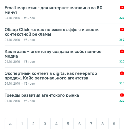
Email маркетинг для интернет-магазина за 60
минут
24.10.2019
#Видео
328
Обзор Click.ru: как повысить эффективность
контекстной рекламы
24.10.2019
#Видео
362
Как и зачем агентству создавать собственное
медиа
24.10.2019
#Видео
320
Экспертный контент в digital как генератор
продаж. Кейс регионального агентства
24.10.2019
#Видео
314
Тренды развития агентского рынка
24.10.2019
#Видео
322
1
2
3
4
5
6
7
8
9