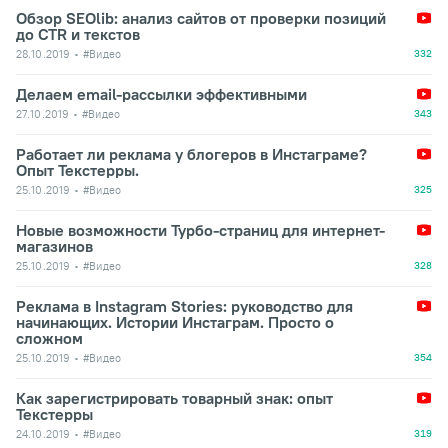
Обзор SEOlib: анализ сайтов от проверки позиций
до CTR и текстов
28.10.2019
#Видео
332
Делаем email-рассылки эффективными
27.10.2019
#Видео
343
Работает ли реклама у блогеров в Инстаграме?
Опыт Текстерры.
25.10.2019
#Видео
325
Новые возможности Турбо-страниц для интернет-
магазинов
25.10.2019
#Видео
328
Реклама в Instagram Stories: руководство для
начинающих. Истории Инстаграм. Просто о
сложном
25.10.2019
#Видео
354
Как зарегистрировать товарный знак: опыт
Текстерры
24.10.2019
#Видео
319