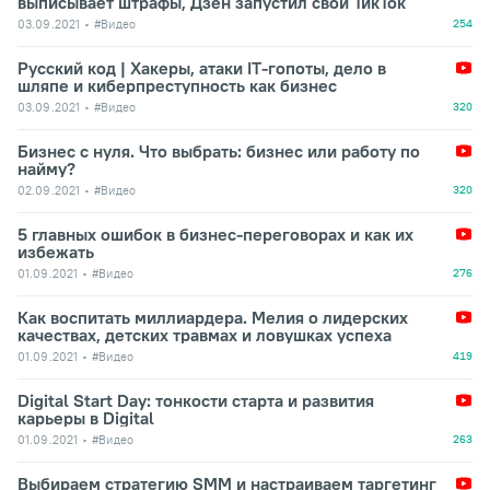
выписывает штрафы, Дзен запустил свой ТикТок
03.09.2021
#Видео
254
Русский код | Хакеры, атаки IT-гопоты, дело в
шляпе и киберпреступность как бизнес
03.09.2021
#Видео
320
Бизнес с нуля. Что выбрать: бизнес или работу по
найму?
02.09.2021
#Видео
320
5 главных ошибок в бизнес-переговорах и как их
избежать
01.09.2021
#Видео
276
Как воспитать миллиардера. Мелия о лидерских
качествах, детских травмах и ловушках успеха
01.09.2021
#Видео
419
Digital Start Day: тонкости старта и развития
карьеры в Digital
01.09.2021
#Видео
263
Выбираем стратегию SMM и настраиваем таргетинг