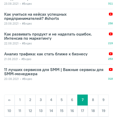
23.08.2021
#Видео
311
Как учиться на кейсах успешных
предпринимателей? #shorts
23.08.2021
#Видео
258
Как развивать продукт и не наделать ошибок.
Интенсив по маркетингу
22.08.2021
#Видео
219
Анализ трафика: как стать ближе к бизнесу
21.08.2021
#Видео
253
11 лучших сервисов для SMM | Важные сервисы для
SMM-менеджера
20.08.2021
#Видео
318
1
2
3
4
5
6
7
8
9
10
11
12
13
14
15
16
17
18
19