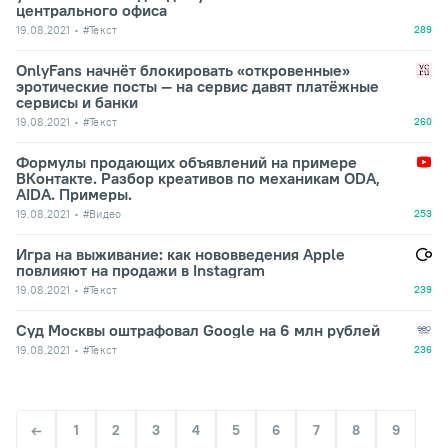
центрального офиса
19.08.2021
#Текст
289
OnlyFans начнёт блокировать «откровенные»
эротические посты — на сервис давят платёжные
сервисы и банки
19.08.2021
#Текст
260
Формулы продающих объявлений на примере
ВКонтакте. Разбор креативов по механикам ODA,
AIDA. Примеры.
19.08.2021
#Видео
253
Игра на выживание: как нововведения Apple
повлияют на продажи в Instagram
19.08.2021
#Текст
239
Суд Москвы оштрафовал Google на 6 млн рублей
19.08.2021
#Текст
236
1
2
3
4
5
6
7
8
9