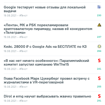
Google тестирует новые отзывы для локальной
выдачи
19.08.2021
#Текст
230
«Лента», МК и РБК порекламировали
криптовалютную пирамиду, назвав её конкурентом
«Телеграма»
19.08.2021
#Текст
237
Кейс. 28000 ₽ с Google Ads на БЕСПЛАТЕ по КЗ
19.08.2021
#Текст
284
«В нас нет ничего особенного»: Паралимпийский
комитет запустил кампанию WeThe15
19.08.2021
#Текст
241
Глава Facebook Марк Цукерберг провел встречу с
журналистами в VR-переговорной
19.08.2021
#Текст
255
Dirol и emg научат выбрасывать жвачку правильно
19.08.2021
#Текст
291