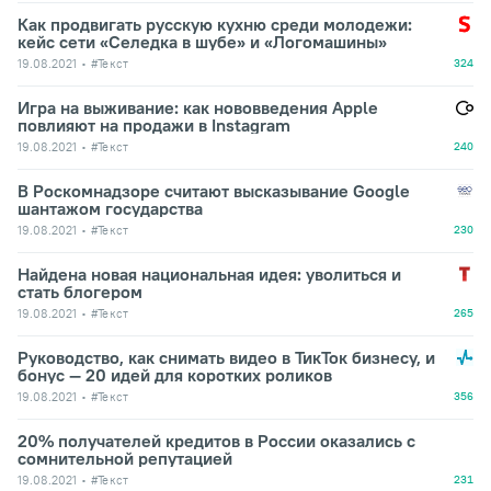
Как продвигать русскую кухню среди молодежи:
кейс сети «Селедка в шубе» и «Логомашины»
19.08.2021
#Текст
324
Игра на выживание: как нововведения Apple
повлияют на продажи в Instagram
19.08.2021
#Текст
240
В Роскомнадзоре считают высказывание Google
шантажом государства
19.08.2021
#Текст
230
Найдена новая национальная идея: уволиться и
стать блогером
19.08.2021
#Текст
265
Руководство, как снимать видео в ТикТок бизнесу, и
бонус — 20 идей для коротких роликов
19.08.2021
#Текст
356
20% получателей кредитов в России оказались с
сомнительной репутацией
19.08.2021
#Текст
231