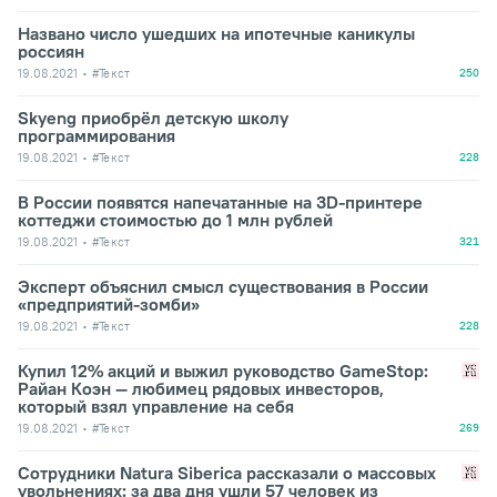
Названо число ушедших на ипотечные каникулы
россиян
19.08.2021
#Текст
250
Skyeng приобрёл детскую школу
программирования
19.08.2021
#Текст
228
В России появятся напечатанные на 3D-принтере
коттеджи стоимостью до 1 млн рублей
19.08.2021
#Текст
321
Эксперт объяснил смысл существования в России
«предприятий-зомби»
19.08.2021
#Текст
228
Купил 12% акций и выжил руководство GameStop:
Райан Коэн — любимец рядовых инвесторов,
который взял управление на себя
19.08.2021
#Текст
269
Сотрудники Natura Siberica рассказали о массовых
увольнениях: за два дня ушли 57 человек из