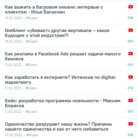
Как выжить в багровом океане: интервью с
клиентом - Илья Балахнин
15.02.2022
#Видео
288
Гемблинг «убивает» другие вертикали – какое
будущее у этой индустрии?!
14.02.2022
#Видео
382
Как реклама в Facebook Ads решает задачи малого
бизнеса
11.02.2022
#Видео
242
Как заработать в интернете? Интенсив по digital-
маркетингу
11.02.2022
#Видео
273
Кейс: разработка программы лояльности - Максим
Борисов
11.02.2022
#Видео
287
Одиночество разрушает нашу жизнь? Причины
нашего одиночества и как от него избавиться
10.02.2022
#Видео
345