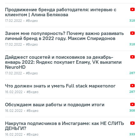
Продвижение бренда работодателя: интервью с
клиентом | Алина Белякова
17.02.2022
#Видео
318
Зачем мне популярность? Почему важно развивать
личный бренд в 2022 году. Максим Спиридонов
17.02.2022
#Видео
318
Дайджест соцсетей и поисковиков за декабрь-
январь 2022: Яндекс покупает Еламу, VK выкатили
NeuroHD
17.02.2022
#Видео
287
Что должен знать и уметь Full stack маркетолог
16.02.2022
#Видео
287
Обсуждаем ваши работы и подводим итоги
16.02.2022
#Видео
308
Накрутка подписчиков в Инстаграме: как НЕ СЛИТЬ
ДЕНЬГИ?
16.02.2022
#Видео
333